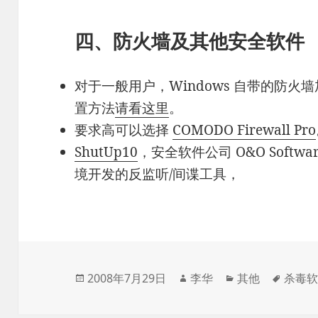
四、防火墙及其他安全软件
对于一般用户，Windows 自带的防
置方法
请看这里
。
要求高可以选择
COMODO Firewall Pro
ShutUp10
，安全软件公司 O&O Softwar
境开发的反监听/间谍工具，
发
作
分
标
2008年7月29日
李华
其他
杀毒
布
者
类
签
于