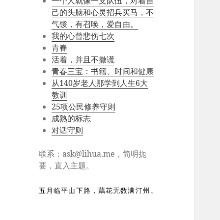
一个人就像一支队伍，对着自
己的头脑和心灵招兵买马，不
气馁，有召唤，爱自由。
我的心曾悲伤七次
青春
活着，并且不撒谎
青春三宝：书籍、时间和健康
从140岁老人那学到人生6大
教训
25项公民修养守则
成熟的标志
对话守则
联系：
ask@lihua.me
，简明扼
要，直入主题。