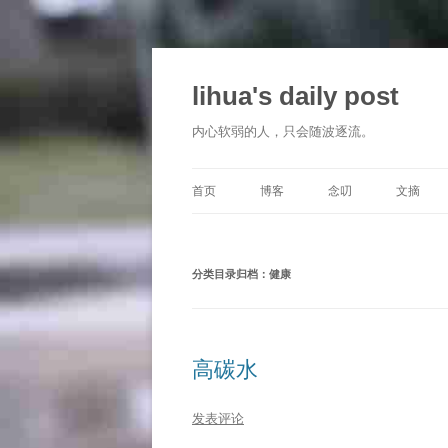
跳
至
正
lihua's daily post
文
内心软弱的人，只会随波逐流。
首页
博客
念叨
文摘
分类目录归档：
健康
高碳水
发表评论