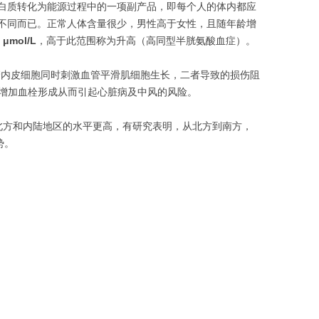
白质转化为能源过程中的一项副产品，即每个人的体内都应
不同而已。正常人体含量很少，男性高于女性，且随年龄增
mol/L
，高于此范围称为升高（高同型半胱氨酸血症）。
血管内皮细胞同时刺激血管平滑肌细胞生长，二者导致的损伤阻
，增加血栓形成从而引起心脏病及中风的风险。
而且北方和内陆地区的水平更高，有研究表明，从北方到南方，
势。