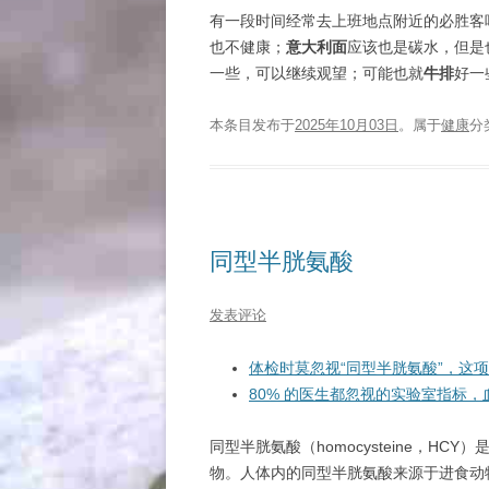
有一段时间经常去上班地点附近的必胜客
也不健康；
意大利面
应该也是碳水，但是
一些，可以继续观望；可能也就
牛排
好一
本条目发布于
2025年10月03日
。属于
健康
分
同型半胱氨酸
发表评论
体检时莫忽视“同型半胱氨酸”，这
80% 的医生都忽视的实验室指标
同型半胱氨酸（homocysteine，H
物。人体内的同型半胱氨酸来源于进食动物蛋白