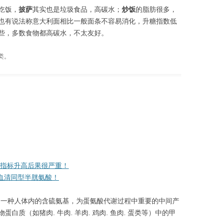
吃饭，
披萨
其实也是垃圾食品，高碳水；
炒饭
的脂肪很多，
也有说法称意大利面相比一般面条不容易消化，升糖指数低
些，多数食物都高碳水，不太友好。
类。
项指标升高后果很严重！
，血清同型半胱氨酸！
CY）是一种人体内的含硫氨基，为蛋氨酸代谢过程中重要的中间产
质（如猪肉. 牛肉. 羊肉. 鸡肉. 鱼肉. 蛋类等）中的甲