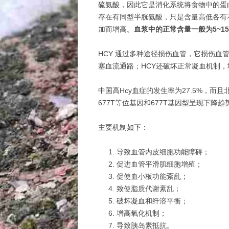
硫氨酸，因此它是消化系统将食物中的蛋
存在有同型半胱氨酸，只是含量高低各有
加而增高。
血浆中的正常含量一般为5~15 μ
HCY 通过多种途径损伤血管，它损伤
塞血流通路；HCY还破坏正常凝血机制
中国高Hcy血症的发生率为27.5%，
677T等位基因和677T基因型呈现下降趋
主要机制如下：
导致血管内皮细胞功能障碍；
促进血管平滑肌细胞增殖；
促使血小板功能紊乱；
致使脂质代谢紊乱；
破坏凝血和纤溶平衡；
增高氧化机制；
导致胰岛素抵抗。